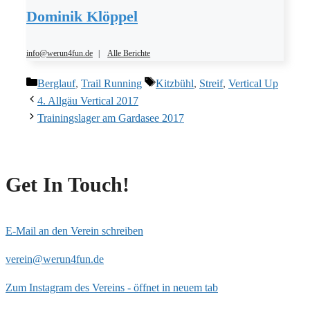
Dominik Klöppel
info@werun4fun.de
|
Alle Berichte
Kategorien
Schlagwörter
Berglauf
,
Trail Running
Kitzbühl
,
Streif
,
Vertical Up
4. Allgäu Vertical 2017
Trainingslager am Gardasee 2017
Get In Touch!
E-Mail an den Verein schreiben
verein@werun4fun.de
Zum Instagram des Vereins - öffnet in neuem tab