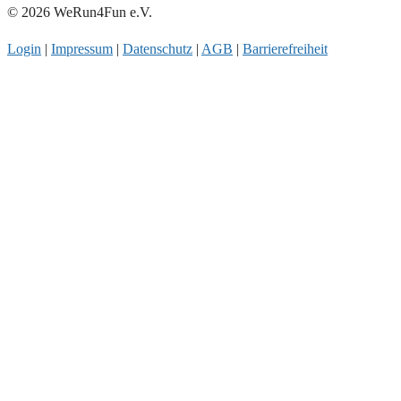
© 2026 WeRun4Fun e.V.
Login
|
Impressum
|
Datenschutz
|
AGB
|
Barrierefreiheit