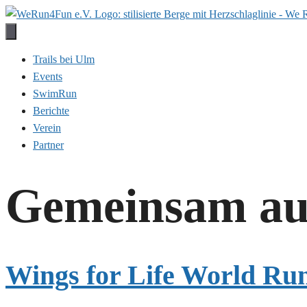
Zum
Inhalt
springen
Trails bei Ulm
Events
SwimRun
Berichte
Verein
Partner
Gemeinsam auf 
Wings for Life World Ru