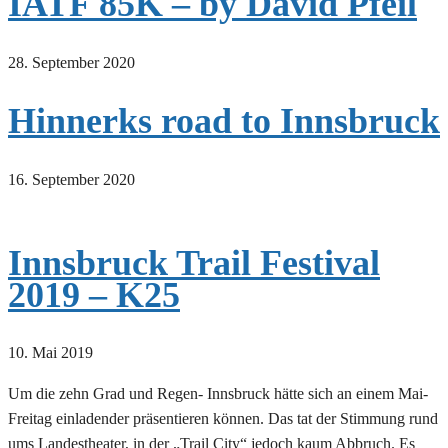
IATF 85K – by David Pfeil
28. September 2020
Hinnerks road to Innsbruck
16. September 2020
I n n s b r u c k T r a i l F e s t i v a l
2 0 1 9 – K25
10. Mai 2019
Um die zehn Grad und Regen- Innsbruck hätte sich an einem Mai-
Freitag einladender präsentieren können. Das tat der Stimmung rund
ums Landestheater, in der „Trail City“ jedoch kaum Abbruch. Es