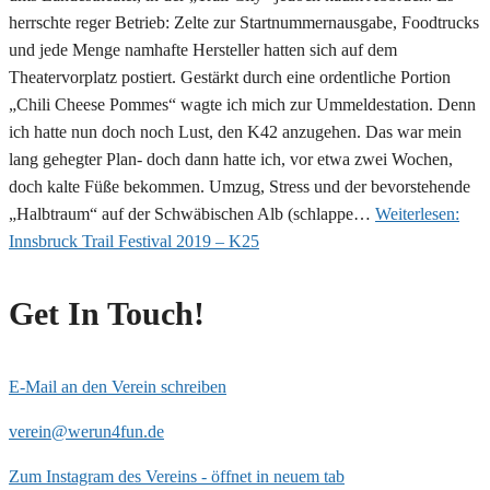
herrschte reger Betrieb: Zelte zur Startnummernausgabe, Foodtrucks
und jede Menge namhafte Hersteller hatten sich auf dem
Theatervorplatz postiert. Gestärkt durch eine ordentliche Portion
„Chili Cheese Pommes“ wagte ich mich zur Ummeldestation. Denn
ich hatte nun doch noch Lust, den K42 anzugehen. Das war mein
lang gehegter Plan- doch dann hatte ich, vor etwa zwei Wochen,
doch kalte Füße bekommen. Umzug, Stress und der bevorstehende
„Halbtraum“ auf der Schwäbischen Alb (schlappe…
Weiterlesen:
I n n s b r u c k T r a i l F e s t i v a l 2 0 1 9 – K25
Get In Touch!
E-Mail an den Verein schreiben
verein@werun4fun.de
Zum Instagram des Vereins - öffnet in neuem tab