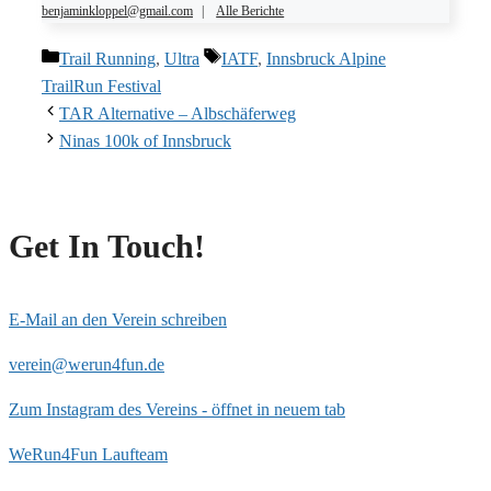
benjaminkloppel@gmail.com
|
Alle Berichte
Kategorien
Schlagwörter
Trail Running
,
Ultra
IATF
,
Innsbruck Alpine
TrailRun Festival
TAR Alternative – Albschäferweg
Ninas 100k of Innsbruck
Get In Touch!
E-Mail an den Verein schreiben
verein@werun4fun.de
Zum Instagram des Vereins - öffnet in neuem tab
WeRun4Fun Laufteam