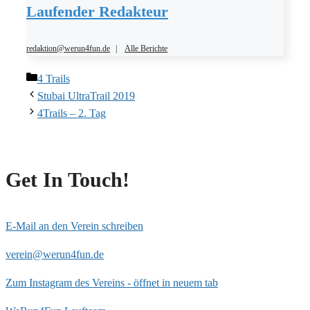
Laufender Redakteur
redaktion@werun4fun.de
|
Alle Berichte
Kategorien
4 Trails
Stubai UltraTrail 2019
4Trails – 2. Tag
Get In Touch!
E-Mail an den Verein schreiben
verein@werun4fun.de
Zum Instagram des Vereins - öffnet in neuem tab