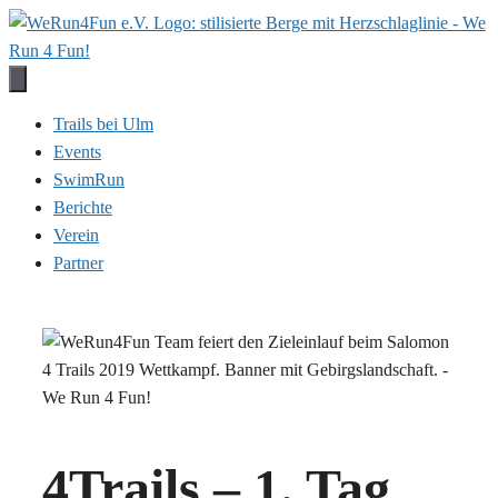
Zum
Inhalt
springen
Trails bei Ulm
Events
SwimRun
Berichte
Verein
Partner
4Trails – 1. Tag