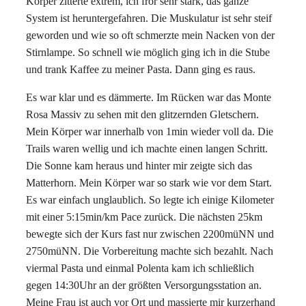
Körper zitterte extrem, ich fror sehr stark, das ganze
System ist heruntergefahren. Die Muskulatur ist sehr steif
geworden und wie so oft schmerzte mein Nacken von der
Stirnlampe. So schnell wie möglich ging ich in die Stube
und trank Kaffee zu meiner Pasta. Dann ging es raus.
Es war klar und es dämmerte. Im Rücken war das Monte
Rosa Massiv zu sehen mit den glitzernden Gletschern.
Mein Körper war innerhalb von 1min wieder voll da. Die
Trails waren wellig und ich machte einen langen Schritt.
Die Sonne kam heraus und hinter mir zeigte sich das
Matterhorn. Mein Körper war so stark wie vor dem Start.
Es war einfach unglaublich. So legte ich einige Kilometer
mit einer 5:15min/km Pace zurück. Die nächsten 25km
bewegte sich der Kurs fast nur zwischen 2200müNN und
2750müNN. Die Vorbereitung machte sich bezahlt. Nach
viermal Pasta und einmal Polenta kam ich schließlich
gegen 14:30Uhr an der größten Versorgungsstation an.
Meine Frau ist auch vor Ort und massierte mir kurzerhand