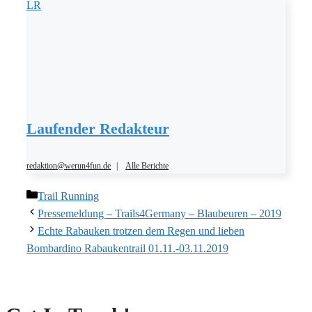
LR
Laufender Redakteur
redaktion@werun4fun.de
|
Alle Berichte
Kategorien
Trail Running
Pressemeldung – Trails4Germany – Blaubeuren – 2019
Echte Rabauken trotzen dem Regen und lieben
Bombardino Rabaukentrail 01.11.-03.11.2019