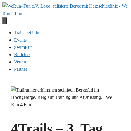
Zum
Inhalt
springen
Trails bei Ulm
Events
SwimRun
Berichte
Verein
Partner
4Trails – 3. Tag