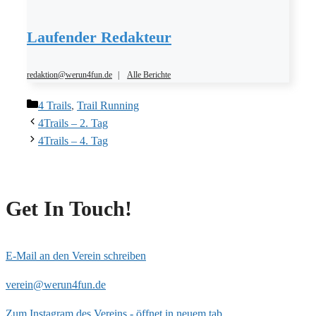
Laufender Redakteur
redaktion@werun4fun.de
|
Alle Berichte
Kategorien
4 Trails
,
Trail Running
4Trails – 2. Tag
4Trails – 4. Tag
Get In Touch!
E-Mail an den Verein schreiben
verein@werun4fun.de
Zum Instagram des Vereins - öffnet in neuem tab