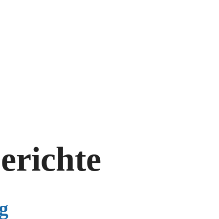
erichte
g