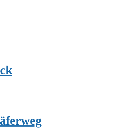
uck
häferweg