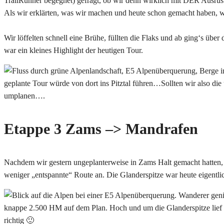
TrailRunner begegnet) gefragt, ob wir denn wirklich mit DER Ausrüs
Als wir erklärten, was wir machen und heute schon gemacht haben, 
Wir löffelten schnell eine Brühe, füllten die Flaks und ab ging‘s über 
war ein kleines Highlight der heutigen Tour.
geplante Tour würde von dort ins Pitztal führen…Sollten wir also di
umplanen….
Etappe 3 Zams –> Mandrafen
Nachdem wir gestern ungeplanterweise in Zams Halt gemacht hatten, g
weniger „entspannte“ Route an. Die Glanderspitze war heute eigentlich
knappe 2.500 HM auf dem Plan. Hoch und um die Glanderspitze lief 
richtig 🙂