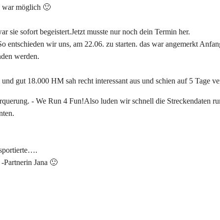
as war möglich 🙂
r sie sofort begeistert.Jetzt musste nur noch dein Termin her.
So entschieden wir uns, am 22.06. zu starten. das war angemerkt Anfan
unden werden.
nd gut 18.000 HM sah recht interessant aus und schien auf 5 Tage ver
Also luden wir schnell die Streckendaten ru
nten.
sportierte….
-Partnerin Jana 🙂