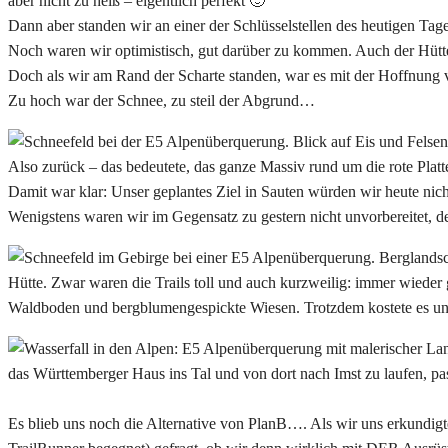
aber nicht zu heiß – eigentlich perfekt 🙂
Dann aber standen wir an einer der Schlüsselstellen des heutigen Ta
Noch waren wir optimistisch, gut darüber zu kommen. Auch der Hüttenw
Doch als wir am Rand der Scharte standen, war es mit der Hoffnung 
Zu hoch war der Schnee, zu steil der Abgrund…
Also zurück – das bedeutete, das ganze Massiv rund um die rote Plat
Damit war klar: Unser geplantes Ziel in Sauten würden wir heute nic
Wenigstens waren wir im Gegensatz zu gestern nicht unvorbereitet, de
Hütte. Zwar waren die Trails toll und auch kurzweilig: immer wieder g
Waldboden und bergblumengespickte Wiesen. Trotzdem kostete es uns 
das Württemberger Haus ins Tal und von dort nach Imst zu laufen, pa
Es blieb uns noch die Alternative von PlanB…. Als wir uns erkundigte