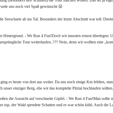
tung (besonders den Schuhen) die Tour machen wollen. Das sei ja eige
wurde uns noch viel Spaß gewünscht 😛
die Seescharte ab ins Tal. Besonders der letzte Abschnitt war toll: Direk
Doch wir mussten erneut überlegen: Un
e ursprüngliche Tour weiterlaufen..??? Nein, denn wir wollten eine „k
ing es heute von dort aus weiter. Da uns noch einige Km fehlten, sta
 unser einziger Berg, ehe wir das komplette Pitztal hochlaufen sollten
Man sollte m
es top, der Wald spendete Schatten und es war schön kühl. Auch die 