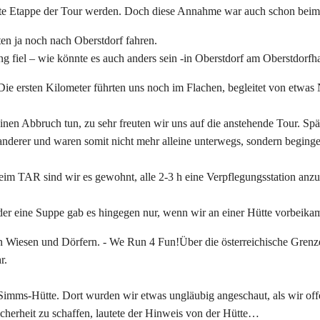
rzeste Etappe der Tour werden. Doch diese Annahme war auch schon b
en ja noch nach Oberstdorf fahren.
 fiel – wie könnte es auch anders sein -in Oberstdorf am Oberstdorfha
Die ersten Kilometer führten uns noch im Flachen, begleitet von etwas N
n Abbruch tun, zu sehr freuten wir uns auf die anstehende Tour. Spät
anderer und waren somit nicht mehr alleine unterwegs, sondern beginge
eim TAR sind wir es gewohnt, alle 2-3 h eine Verpflegungsstation anz
oder eine Suppe gab es hingegen nur, wenn wir an einer Hütte vorbeik
Über die österreichische Grenz
r.
-Simms-Hütte. Dort wurden wir etwas ungläubig angeschaut, als wir o
icherheit zu schaffen, lautete der Hinweis von der Hütte…