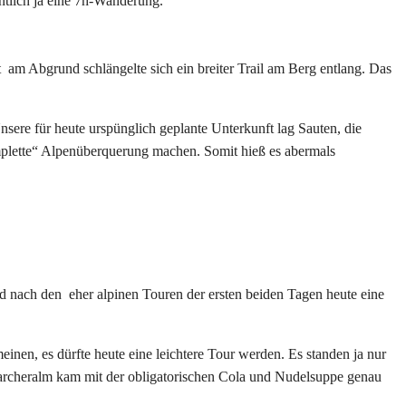
ntlich ja eine 7h-Wanderung.
t
am Abgrund schlängelte sich ein breiter Trail am Berg entlang. Das
sere für heute urspünglich geplante Unterkunft lag Sauten, die
omplette“ Alpenüberquerung machen. Somit hieß es abermals
nd nach den
eher alpinen Touren der ersten beiden Tagen heute eine
.
einen, es dürfte heute eine leichtere Tour werden. Es standen ja nur
Larcheralm kam mit der obligatorischen Cola und Nudelsuppe genau