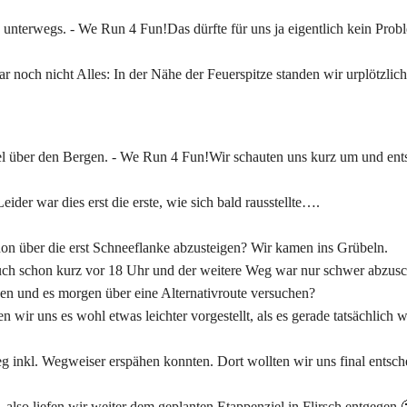
Das dürfte für uns ja eigentlich kein Prob
ar noch nicht Alles: In der Nähe der Feuerspitze standen wir urplötzli
Wir schauten uns kurz um und ents
ider war dies erst die erste, wie sich bald rausstellte….
chon über die erst Schneeflanke abzusteigen? Wir kamen ins Grübeln.
 auch schon kurz vor 18 Uhr und der weitere Weg war nur schwer abzu
en und es morgen über eine Alternativroute versuchen?
 wir uns es wohl etwas leichter vorgestellt, als es gerade tatsächlich w
eg inkl. Wegweiser erspähen konnten. Dort wollten wir uns final entsche
 also liefen wir weiter dem geplanten Etappenziel in Flirsch entgegen 